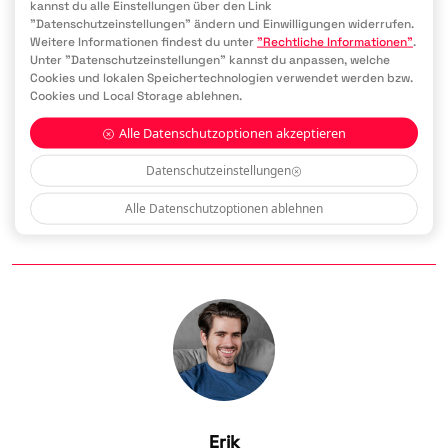
kannst du alle Einstellungen über den Link
"Datenschutzeinstellungen" ändern und Einwilligungen widerrufen.
Weitere Informationen findest du unter
"Rechtliche Informationen"
.
Unter "Datenschutzeinstellungen" kannst du anpassen, welche
Cookies und lokalen Speichertechnologien verwendet werden bzw.
Cookies und Local Storage ablehnen.
Franzi
Alle Datenschutzoptionen akzeptieren
Franzi ist unser Bindeglied zwischen Marketing und Content. 
Datenschutzeinstellungen
Sie sorgt dafür, dass kreative Ideen und strategische Ziele 
Hand in Hand gehen. Mit einem Gespür für gute Geschichten 
und dem richtigen Marketing-Know-how bringt sie beide 
Alle Datenschutzoptionen ablehnen
Welten zusammen und schafft Inhalte, die wirken.
Erik