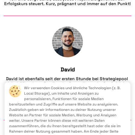
Erfolgskurs steuert. Kurz, prägnant und immer auf den Punkt!
David
David ist ebenfalls seit der ersten Stunde bei Strategiepool 
dabei. Mit seinem Studium im Journalismus im Gepäck lebt 
Wir verwenden Cookies und ähnliche Technologien (z. B.
und arbeitet er heute in den USA als leidenschaftlicher 
Content-Creator. David bringt frischen Wind in unsere Blog-
Local Storage), um Inhalte und Anzeigen zu
Posts. Seine Kreativität und präzise Wortwahl sorgen dafür, 
personalisieren, Funktionen für soziale Medien
dass unsere Botschaften immer genau dort ankommen, wo 
bereitzustellen und Zugriffe auf unsere Website zu analysieren.
sie sollen – mitten ins Herz!
Zusätzlich geben wir Informationen zu deiner Nutzung unserer
Website an Partner für soziale Medien, Werbung und Analysen
weiter. Unsere Partner können diese mit weiteren Daten
zusammenführen, die du ihnen bereitgestellt hast oder die sie im
Rahmen deiner Nutzung gesammelt haben. Am Ende jeder Seite